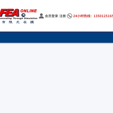
会员登录
/
注册
/
24小时热线：135012516
首页
CAE咨询
行业解决方案
CAE培训
能源装备
全部课程
CAE软件
学科解决方案
汽车车辆
定制课程
代理软件
CAE资料
前处理
生命科学
已结束课程
ABAQUS
专题解决方案
全部资料
关于我们
CFD分析
电子电器
国产软件
ANSA
专题研讨会
车辆发动机分析
电机电磁分析
船舶海工
关于我们
新闻动态
SuperMesh
FlowVision
爆炸冲击分析
现场课程
CAE优化分析
航空航天
我们是谁
市场动态