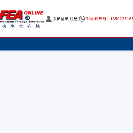
会员登录
/
注册
/
24小时热线：135012516
首页
CAE咨询
行业解决方案
CAE培训
能源装备
全部课程
CAE软件
学科解决方案
汽车车辆
定制课程
代理软件
CAE资料
前处理
生命科学
已结束课程
ABAQUS
专题解决方案
全部资料
关于我们
CFD分析
电子电器
国产软件
ANSA
专题研讨会
车辆发动机分析
电机电磁分析
船舶海工
关于我们
新闻动态
SuperMesh
FlowVision
爆炸冲击分析
现场课程
CAE优化分析
航空航天
我们是谁
市场动态