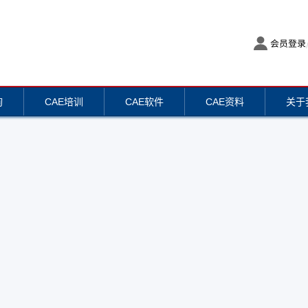
会员登录
询
CAE培训
CAE软件
CAE资料
关于