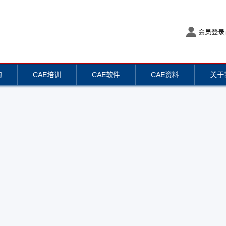
会员登录
询
CAE培训
CAE软件
CAE资料
关于